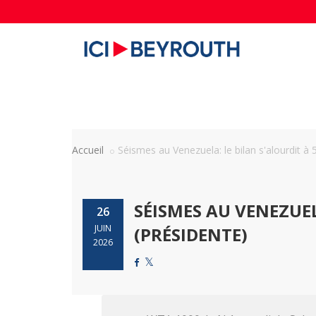
Accueil
Séismes au Venezuela: le bilan s'alourdit à 5
SÉISMES AU VENEZUEL
26
JUIN
(PRÉSIDENTE)
2026