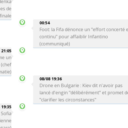
lenka
mes de
finale
00:54
Foot: la Fifa dénonce un "effort concerté 
continu" pour affaiblir Infantino
(communiqué)
 21:05
me un
 (chef
matie)
08/08 19:36
Drone en Bulgarie : Kiev dit n'avoir pas
lancé d'engin "délibérément" et promet d
"clarifier les circonstances"
 19:35
 Sofia
ienne
lgare)