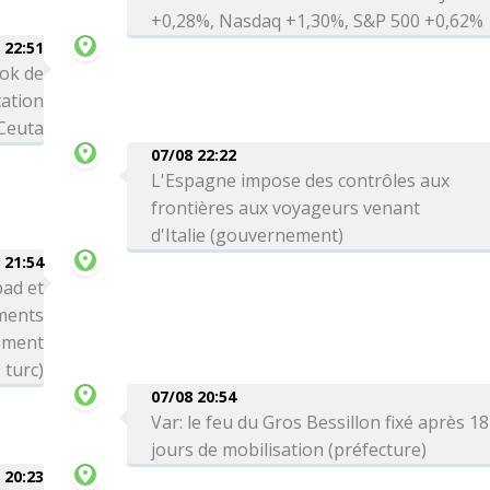
+0,28%, Nasdaq +1,30%, S&P 500 +0,62%
 22:51
ok de
cation
 Ceuta
07/08 22:22
L'Espagne impose des contrôles aux
frontières aux voyageurs venant
d'Italie (gouvernement)
 21:54
bad et
ements
nement
turc)
07/08 20:54
Var: le feu du Gros Bessillon fixé après 18
jours de mobilisation (préfecture)
 20:23