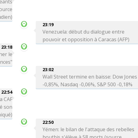
eants
source
dien)
23:19
Venezuela: début du dialogue entre
pouvoir et opposition à Caracas (AFP)
23:18
her le
ances"
23:02
Wall Street termine en baisse: Dow Jones
-0,85%, Nasdaq -0,06%, S&P 500 -0,18%
22:54
la CAF
té son
niqué)
22:50
Yémen: le bilan de l'attaque des rebelles
houthis s'élève à 58 morts (source