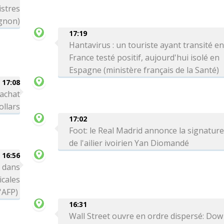
stres
gnon)
17:19
Hantavirus : un touriste ayant transité e
France testé positif, aujourd'hui isolé en
Espagne (ministère français de la Santé)
17:08
rachat
ollars
17:02
Foot: le Real Madrid annonce la signatur
de l'ailier ivoirien Yan Diomandé
16:56
 dans
icales
l'AFP)
16:31
Wall Street ouvre en ordre dispersé: Dow