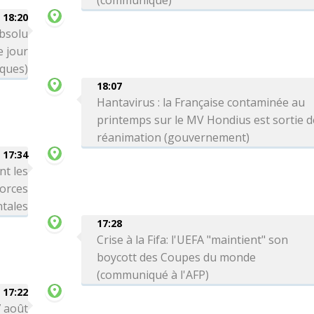
(communiqué)
18:20
absolu
 jour
iques)
18:07
Hantavirus : la Française contaminée au
printemps sur le MV Hondius est sortie d
réanimation (gouvernement)
17:34
nt les
forces
tales
17:28
Crise à la Fifa: l'UEFA "maintient" son
boycott des Coupes du monde
(communiqué à l'AFP)
17:22
7 août