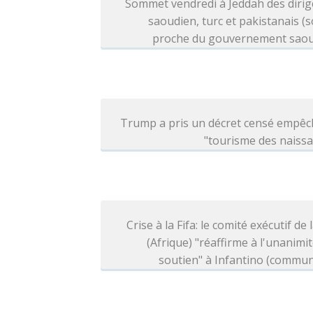
Sommet vendredi à Jeddah des dirig
saoudien, turc et pakistanais (
proche du gouvernement saou
Trump a pris un décret censé empêc
"tourisme des naiss
Crise à la Fifa: le comité exécutif de 
(Afrique) "réaffirme à l'unanimi
soutien" à Infantino (commu