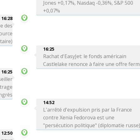
Jones +0,17%, Nasdaq -0,36%, S&P 500
+0,07%
16:28
e des
source
itaire)
16:25
Rachat d'EasyJet: le fonds américain
Castlelake renonce à faire une offre fer
16:25
eiller
trage
ngrès
14:52
L'arrêté d'expulsion pris par la France
contre Xenia Fedorova est une
"persécution politique" (diplomatie russe
12:50