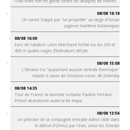
l'Iran mais met en garde contre les attaques de navires
08/08 16:18
Un navire frappé par "un projectile" au large d'Oman
(agence maritime britannique)
08/08 16:00
Euro de natation: Léon Marchand forfait sur les 200 et
400 m quatre nages (fédération) dif/jde
08/08 15:08
L'Ukraine n'a "quasiment aucune centrale thermique"
intacte à cause de l'invasion russe, dit Zelensky
08/08 14:35
Tour de France: la lauréate sortante Pauline Ferrand-
Prévot abandonne avant la 8e étape
08/08 13:56
Un pétrolier de la compagnie émiratie Adnoc ciblé dans
le détroit d'Ormuz par l'Iran, selon les Emirats