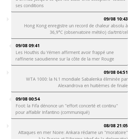
ses conditions
09/08 10:43
Hong Kong enregistre un record de chaleur absolu à
36,9°C (observatoire météo) cla/tmt/cel
09/08 09:41
Les Houthis du Yémen affirment avoir frappé une
raffinerie saoudienne sur la côte de la mer Rouge
09/08 04:51
WTA 1000: la N.1 mondiale Sabalenka éliminée par
Alexandrova en huitièmes de finale
09/08 00:54
Foot: la Fifa dénonce un "effort concerté et continu"
pour affaiblir Infantino (communiqué)
08/08 21:05
Attaques en mer Noire: Ankara réclame un "moratoire"
à la Russie et l'Ukraine (chef de la diplomatie)