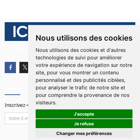
Nous utilisons des cookies
© 2026 Ici Beyrouth. Tous les droits sont réservés.
Nous utilisons des cookies et d'autres
technologies de suivi pour améliorer
votre expérience de navigation sur notre
site, pour vous montrer un contenu
personnalisé et des publicités ciblées,
pour analyser le trafic de notre site et
Newsletter
pour comprendre la provenance de nos
visiteurs.
Inscrivez-vous à notre Newsletter
J'accepte
Je refuse
Changer mes préférences