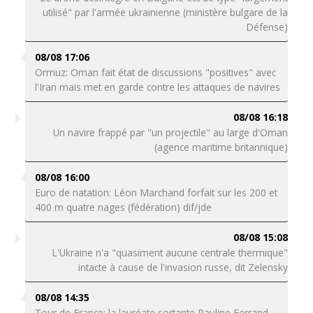
utilisé" par l'armée ukrainienne (ministère bulgare de la
Défense)
08/08 17:06
Ormuz: Oman fait état de discussions "positives" avec
l'Iran mais met en garde contre les attaques de navires
08/08 16:18
Un navire frappé par "un projectile" au large d'Oman
(agence maritime britannique)
08/08 16:00
Euro de natation: Léon Marchand forfait sur les 200 et
400 m quatre nages (fédération) dif/jde
08/08 15:08
L'Ukraine n'a "quasiment aucune centrale thermique"
intacte à cause de l'invasion russe, dit Zelensky
08/08 14:35
Tour de France: la lauréate sortante Pauline Ferrand-