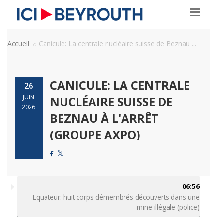
Accueil
Canicule: La centrale nucléaire suisse de Beznau ...
CANICULE: LA CENTRALE
26
JUIN
NUCLÉAIRE SUISSE DE
2026
BEZNAU À L'ARRÊT
(GROUPE AXPO)
06:56
Equateur: huit corps démembrés découverts dans une
mine illégale (police)