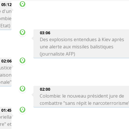
05:12
 d'un
lombie
Etat)
03:06
Des explosions entendues à Kiev après
une alerte aux missiles balistiques
(journaliste AFP)
02:06
ustice
Maison
onale"
02:00
Colombie: le nouveau président jure de
combattre "sans répit le narcoterrorisme
01:45
riella
re" et