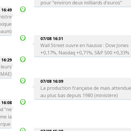
pour "environ deux milliards d'euros"
 16:49
nistre
exique
baum)
07/08 16:31
Wall Street ouvre en hausse : Dow Jones
+0,17%, Nasdaq +0,71%, S&P 500 +0,33%
 16:29
 leurs
 (MAE)
07/08 16:09
La production française de maïs attendu
au plus bas depuis 1980 (ministère)
 16:08
ad "ne
rme la
urque