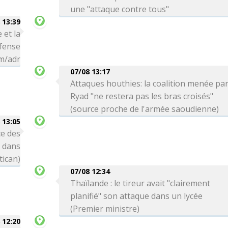
une "attaque contre tous"
 13:39
 et la
éfense
hm/adr
07/08 13:17
Attaques houthies: la coalition menée pa
Ryad "ne restera pas les bras croisés"
(source proche de l'armée saoudienne)
 13:05
e des
s dans
tican)
07/08 12:34
Thaïlande : le tireur avait "clairement
planifié" son attaque dans un lycée
(Premier ministre)
 12:20