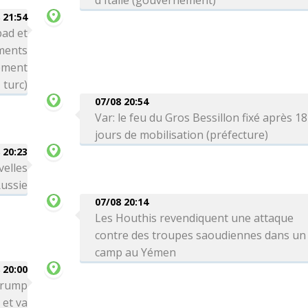
d'Italie (gouvernement)
 21:54
bad et
ements
nement
turc)
07/08 20:54
Var: le feu du Gros Bessillon fixé après 18
jours de mobilisation (préfecture)
 20:23
velles
Russie
07/08 20:14
Les Houthis revendiquent une attaque
contre des troupes saoudiennes dans un
camp au Yémen
 20:00
 Trump
 et va