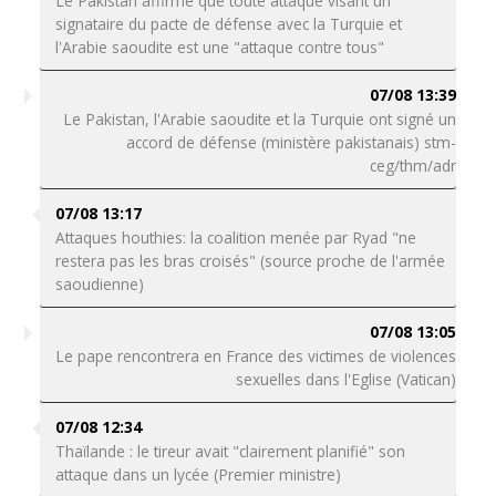
Le Pakistan affirme que toute attaque visant un
signataire du pacte de défense avec la Turquie et
l'Arabie saoudite est une "attaque contre tous"
07/08 13:39
Le Pakistan, l'Arabie saoudite et la Turquie ont signé un
accord de défense (ministère pakistanais) stm-
ceg/thm/adr
07/08 13:17
Attaques houthies: la coalition menée par Ryad "ne
restera pas les bras croisés" (source proche de l'armée
saoudienne)
07/08 13:05
Le pape rencontrera en France des victimes de violences
sexuelles dans l'Eglise (Vatican)
07/08 12:34
Thaïlande : le tireur avait "clairement planifié" son
attaque dans un lycée (Premier ministre)