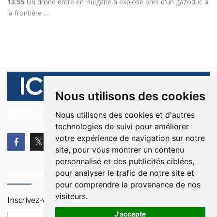
13:55
Un drone entré en Bulgarie a explosé près d'un gazoduc à
la frontière ...
Nous utilisons des cookies
© 2026 Ici Beyrouth. Tous les droits sont réservés.
Nous utilisons des cookies et d'autres
technologies de suivi pour améliorer
votre expérience de navigation sur notre
site, pour vous montrer un contenu
personnalisé et des publicités ciblées,
pour analyser le trafic de notre site et
Newsletter
pour comprendre la provenance de nos
visiteurs.
Inscrivez-vous à notre Newsletter
J'accepte