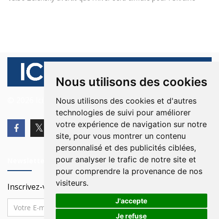
Nous utilisons des cookies
© 2026 Ici Beyrouth. Tous les droits sont réservés.
Nous utilisons des cookies et d'autres
technologies de suivi pour améliorer
votre expérience de navigation sur notre
site, pour vous montrer un contenu
personnalisé et des publicités ciblées,
pour analyser le trafic de notre site et
Newsletter
pour comprendre la provenance de nos
visiteurs.
Inscrivez-vous à notre Newsletter
J'accepte
Je refuse