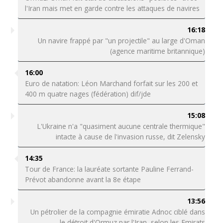
l'Iran mais met en garde contre les attaques de navires
16:18
Un navire frappé par "un projectile" au large d'Oman
(agence maritime britannique)
16:00
Euro de natation: Léon Marchand forfait sur les 200 et
400 m quatre nages (fédération) dif/jde
15:08
L'Ukraine n'a "quasiment aucune centrale thermique"
intacte à cause de l'invasion russe, dit Zelensky
14:35
Tour de France: la lauréate sortante Pauline Ferrand-
Prévot abandonne avant la 8e étape
13:56
Un pétrolier de la compagnie émiratie Adnoc ciblé dans
le détroit d'Ormuz par l'Iran, selon les Emirats