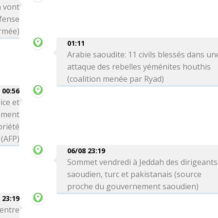
n vont
éfense
armée)
01:11
Arabie saoudite: 11 civils blessés dans un
attaque des rebelles yéménites houthis
(coalition menée par Ryad)
00:56
ice et
ement
priété
 (AFP)
06/08 23:19
Sommet vendredi à Jeddah des dirigeants
saoudien, turc et pakistanais (source
proche du gouvernement saoudien)
 23:19
 entre