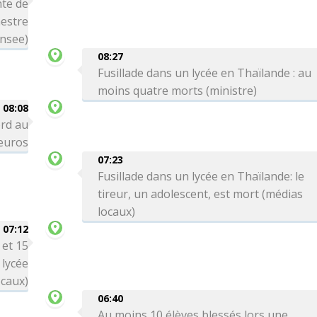
te de
mestre
Insee)
08:27
Fusillade dans un lycée en Thaïlande : au
moins quatre morts (ministre)
08:08
ord au
'euros
07:23
Fusillade dans un lycée en Thaïlande: le
tireur, un adolescent, est mort (médias
locaux)
07:12
 et 15
 lycée
ocaux)
06:40
Au moins 10 élèves blessés lors une