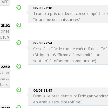
 (AFP)
06/08 23:18
Trump a pris un décret censé empêcher l
"tourisme des naissances"
 23:02
 Jones
-0,18%
06/08 22:54
Crise à la Fifa: le comité exécutif de la CAF
(Afrique) "réaffirme à l'unanimité son
soutien" à Infantino (communiqué)
 22:50
belles
source
itaire)
06/08 21:49
Ormuz: le président turc Erdogan vendre
en Arabie saoudite (officiel)
 21:28