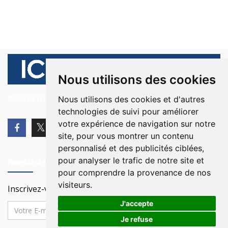
Nous utilisons des cookies
© 2026 Ici Beyrouth. Tous les droits sont réservés.
Nous utilisons des cookies et d'autres
technologies de suivi pour améliorer
votre expérience de navigation sur notre
site, pour vous montrer un contenu
personnalisé et des publicités ciblées,
pour analyser le trafic de notre site et
Newsletter
pour comprendre la provenance de nos
visiteurs.
Inscrivez-vous à notre Newsletter
J'accepte
Je refuse