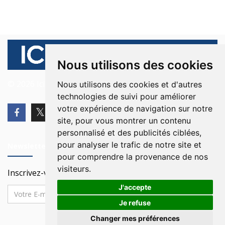
Nous utilisons des cookies
© 2026 Ici Beyrouth. Tous les droits sont réservés.
Nous utilisons des cookies et d'autres
technologies de suivi pour améliorer
votre expérience de navigation sur notre
site, pour vous montrer un contenu
personnalisé et des publicités ciblées,
pour analyser le trafic de notre site et
Newsletter
pour comprendre la provenance de nos
visiteurs.
Inscrivez-vous à notre Newsletter
J'accepte
Je refuse
Changer mes préférences