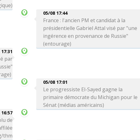
ique)
05/08 17:44
France : l'ancien PM et candidat à la
présidentielle Gabriel Attal visé par "une
ingérence en provenance de Russie"
(entourage)
 17:31
sé par
ssie"
rage)
05/08 17:01
Le progressiste El-Sayed gagne la
primaire démocrate du Michigan pour le
Sénat (médias américains)
 16:57
olu de
ffilée
bg/thm