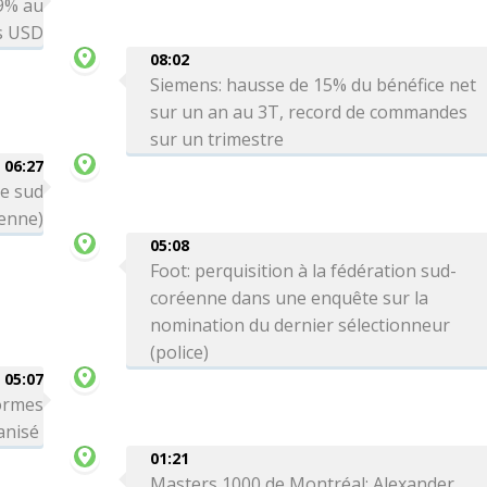
 9% au
ds USD
08:02
Siemens: hausse de 15% du bénéfice net
sur un an au 3T, record de commandes
sur un trimestre
06:27
le sud
ienne)
05:08
Foot: perquisition à la fédération sud-
coréenne dans une enquête sur la
nomination du dernier sélectionneur
(police)
05:07
formes
ganisé
01:21
Masters 1000 de Montréal: Alexander