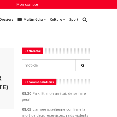
Mon compte
Dossiers
Multimédia
Culture
Sport
Recherche
R
Recommandations
TE)
08:30
Paix: Et si on arrêtait de se faire
peur!
08:05
L'armée israélienne confirme la
mort de deux réservistes, raids violents