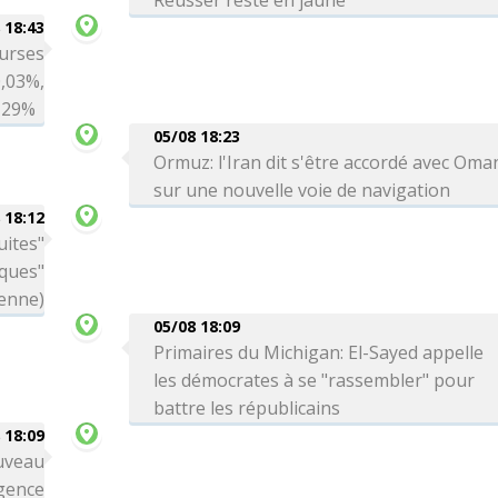
Reusser reste en jaune
 18:43
ourses
0,03%,
0,29%
05/08 18:23
Ormuz: l'Iran dit s'être accordé avec Oma
sur une nouvelle voie de navigation
 18:12
uites"
aques"
ienne)
05/08 18:09
Primaires du Michigan: El-Sayed appelle
les démocrates à se "rassembler" pour
battre les républicains
 18:09
uveau
gence