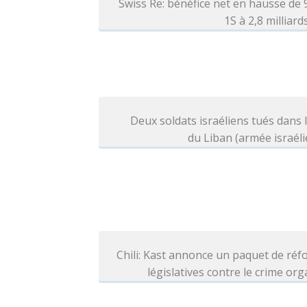
Swiss Re: bénéfice net en hausse de
1S à 2,8 milliar
Deux soldats israéliens tués dans 
du Liban (armée israél
Chili: Kast annonce un paquet de ré
législatives contre le crime or