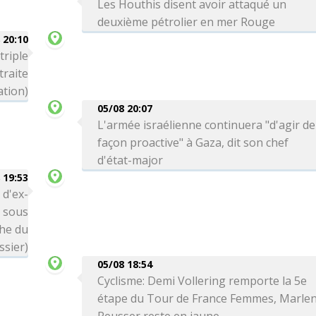
Les Houthis disent avoir attaqué un
deuxième pétrolier en mer Rouge
 20:10
triple
traite
ation)
05/08 20:07
L'armée israélienne continuera "d'agir de
façon proactive" à Gaza, dit son chef
d'état-major
 19:53
 d'ex-
é sous
che du
ssier)
05/08 18:54
Cyclisme: Demi Vollering remporte la 5e
étape du Tour de France Femmes, Marle