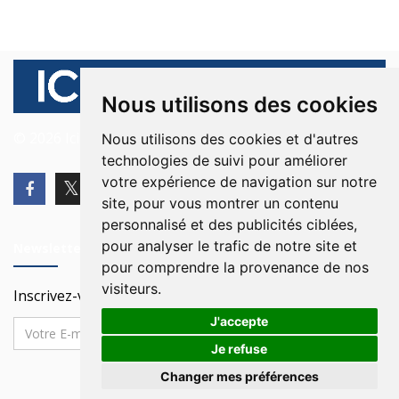
Nous utilisons des cookies
© 2026 Ici Beyrouth. Tous les droits sont réservés.
Nous utilisons des cookies et d'autres
technologies de suivi pour améliorer
votre expérience de navigation sur notre
site, pour vous montrer un contenu
personnalisé et des publicités ciblées,
pour analyser le trafic de notre site et
Newsletter
pour comprendre la provenance de nos
visiteurs.
Inscrivez-vous à notre Newsletter
J'accepte
Je refuse
Changer mes préférences