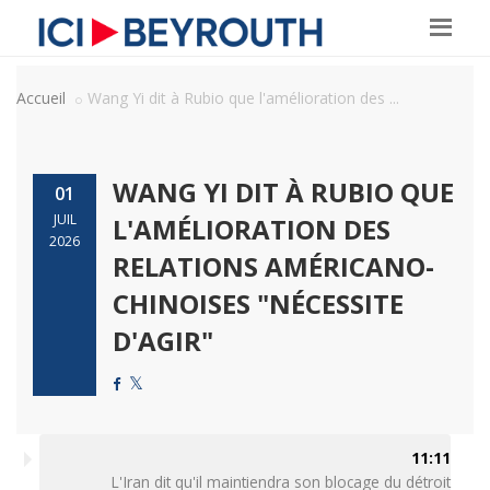
Accueil
Wang Yi dit à Rubio que l'amélioration des ...
WANG YI DIT À RUBIO QUE
01
JUIL
L'AMÉLIORATION DES
2026
RELATIONS AMÉRICANO-
CHINOISES "NÉCESSITE
D'AGIR"
11:11
L'Iran dit qu'il maintiendra son blocage du détroit