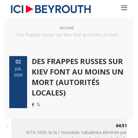
Accueil
Des frappes russes sur Kiev font au moins un mort ...
DES FRAPPES RUSSES SUR
02
JUIL
KIEV FONT AU MOINS UN
2026
MORT (AUTORITÉS
LOCALES)
04:51
WTA 1000: la N.1 mondiale Sabalenka éliminée par