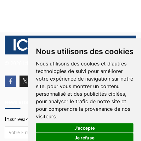
Nous utilisons des cookies
© 2026 Ici Beyrouth. Tous les droits sont réservés.
Nous utilisons des cookies et d'autres
technologies de suivi pour améliorer
votre expérience de navigation sur notre
site, pour vous montrer un contenu
personnalisé et des publicités ciblées,
pour analyser le trafic de notre site et
Newsletter
pour comprendre la provenance de nos
visiteurs.
Inscrivez-vous à notre Newsletter
J'accepte
Je refuse