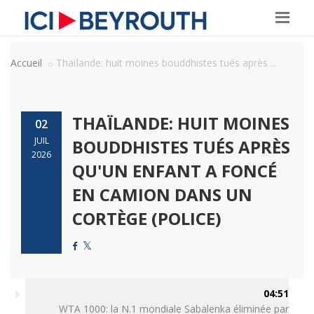
Accueil
Thaïlande: huit moines bouddhistes tués après ...
THAÏLANDE: HUIT MOINES
02
JUIL
BOUDDHISTES TUÉS APRÈS
2026
QU'UN ENFANT A FONCÉ
EN CAMION DANS UN
CORTÈGE (POLICE)
04:51
WTA 1000: la N.1 mondiale Sabalenka éliminée par