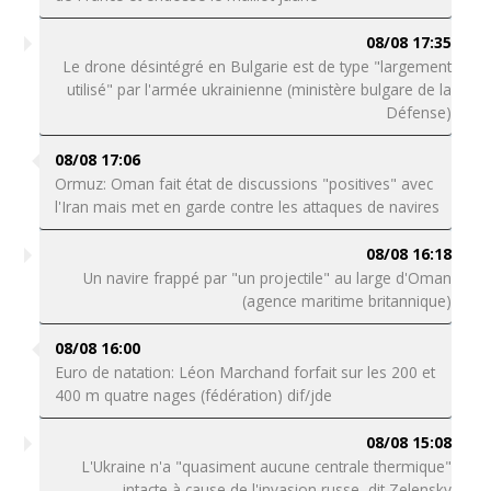
08/08 17:35
Le drone désintégré en Bulgarie est de type "largement
utilisé" par l'armée ukrainienne (ministère bulgare de la
Défense)
08/08 17:06
Ormuz: Oman fait état de discussions "positives" avec
l'Iran mais met en garde contre les attaques de navires
08/08 16:18
Un navire frappé par "un projectile" au large d'Oman
(agence maritime britannique)
08/08 16:00
Euro de natation: Léon Marchand forfait sur les 200 et
400 m quatre nages (fédération) dif/jde
08/08 15:08
L'Ukraine n'a "quasiment aucune centrale thermique"
intacte à cause de l'invasion russe, dit Zelensky