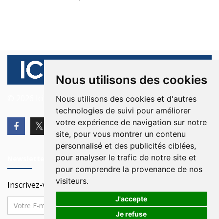
Nous utilisons des cookies
© 2026 Ici Beyrouth. Tous les droits sont réservés.
Nous utilisons des cookies et d'autres
technologies de suivi pour améliorer
votre expérience de navigation sur notre
site, pour vous montrer un contenu
personnalisé et des publicités ciblées,
pour analyser le trafic de notre site et
Newsletter
pour comprendre la provenance de nos
visiteurs.
Inscrivez-vous à notre Newsletter
J'accepte
Je refuse