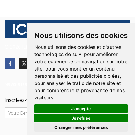
Nous utilisons des cookies
© 2026 Ici Beyrouth. Tous les droits sont réservés.
Nous utilisons des cookies et d'autres
technologies de suivi pour améliorer
votre expérience de navigation sur notre
site, pour vous montrer un contenu
personnalisé et des publicités ciblées,
pour analyser le trafic de notre site et
Newsletter
pour comprendre la provenance de nos
visiteurs.
Inscrivez-vous à notre Newsletter
J'accepte
Je refuse
Changer mes préférences