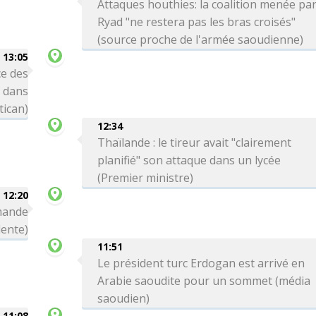
Attaques houthies: la coalition menée pa
Ryad "ne restera pas les bras croisés"
(source proche de l'armée saoudienne)
13:05
e des
s dans
tican)
12:34
Thaïlande : le tireur avait "clairement
planifié" son attaque dans un lycée
(Premier ministre)
12:20
emande
dente)
11:51
Le président turc Erdogan est arrivé en
Arabie saoudite pour un sommet (média
saoudien)
11:08