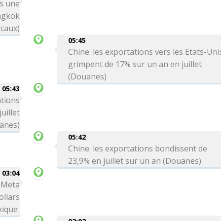
rs une
angkok
ocaux)
05:45
Chine: les exportations vers les Etats-Uni
grimpent de 17% sur un an en juillet
(Douanes)
05:43
ations
uillet
anes)
05:42
Chine: les exportations bondissent de
23,9% en juillet sur un an (Douanes)
03:04
: Meta
ollars
xique