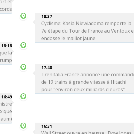
ort et
ecords
18:37
Cyclisme: Kasia Niewiadoma remporte la
7e étape du Tour de France au Ventoux e
endosse le maillot jaune
18:18
que la
 Trump
17:40
Trenitalia France annonce une command
de 19 trains à grande vitesse à Hitachi
pour "environ deux milliards d'euros"
16:49
nistre
exique
baum)
16:31
Wall Street ouvre en hausse : Dow Jones