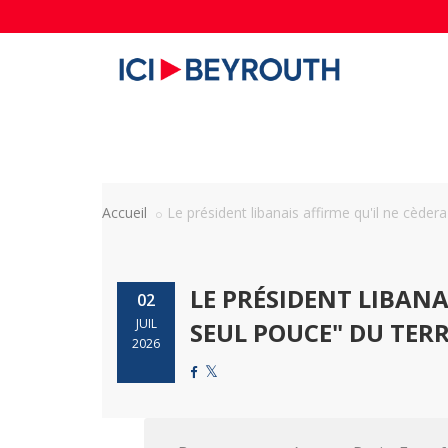
Accueil
Le président libanais affirme qu'il ne cèdera 
LE PRÉSIDENT LIBANA
02
JUIL
SEUL POUCE" DU TERR
2026