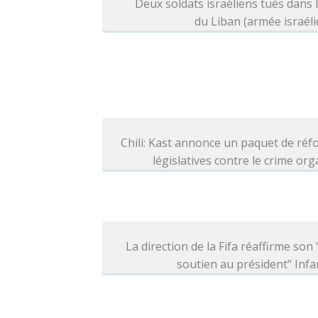
Deux soldats israéliens tués dans 
du Liban (armée israél
Chili: Kast annonce un paquet de ré
législatives contre le crime or
La direction de la Fifa réaffirme son 
soutien au président" Infa