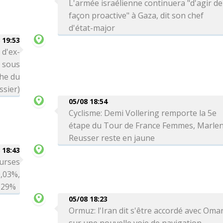
L'armée israélienne continuera "d'agir de
façon proactive" à Gaza, dit son chef
d'état-major
 19:53
 d'ex-
é sous
che du
ssier)
05/08 18:54
Cyclisme: Demi Vollering remporte la 5e
étape du Tour de France Femmes, Marle
Reusser reste en jaune
 18:43
ourses
0,03%,
0,29%
05/08 18:23
Ormuz: l'Iran dit s'être accordé avec Oma