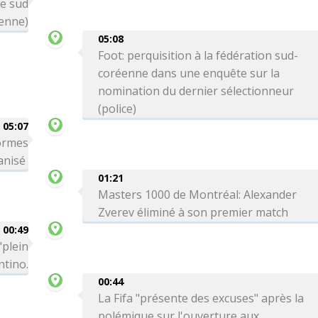
le sud
ienne)
05:08
Foot: perquisition à la fédération sud-
coréenne dans une enquête sur la
nomination du dernier sélectionneur
(police)
05:07
formes
ganisé
01:21
Masters 1000 de Montréal: Alexander
Zverev éliminé à son premier match
00:49
"plein
ntino.
00:44
La Fifa "présente des excuses" après la
polémique sur l'ouverture aux