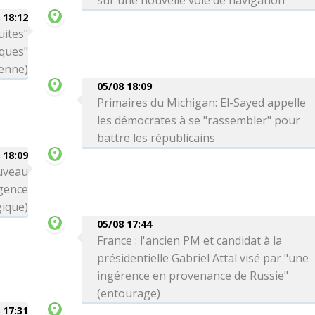
sur une nouvelle voie de navigation
 18:12
uites"
aques"
ienne)
05/08 18:09
Primaires du Michigan: El-Sayed appelle
les démocrates à se "rassembler" pour
battre les républicains
 18:09
uveau
gence
ique)
05/08 17:44
France : l'ancien PM et candidat à la
présidentielle Gabriel Attal visé par "une
ingérence en provenance de Russie"
(entourage)
 17:31