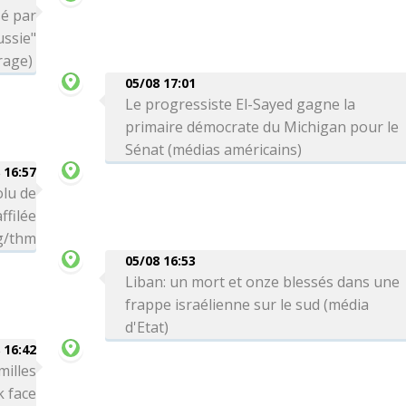
sé par
ssie"
rage)
05/08 17:01
Le progressiste El-Sayed gagne la
primaire démocrate du Michigan pour le
Sénat (médias américains)
 16:57
olu de
ffilée
bg/thm
05/08 16:53
Liban: un mort et onze blessés dans une
frappe israélienne sur le sud (média
d'Etat)
 16:42
milles
k face