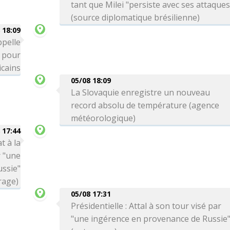
tant que Milei "persiste avec ses attaques
(source diplomatique brésilienne)
 18:09
ppelle
" pour
icains
05/08 18:09
La Slovaquie enregistre un nouveau
record absolu de température (agence
météorologique)
 17:44
t à la
r "une
ssie"
rage)
05/08 17:31
Présidentielle : Attal à son tour visé par
"une ingérence en provenance de Russie