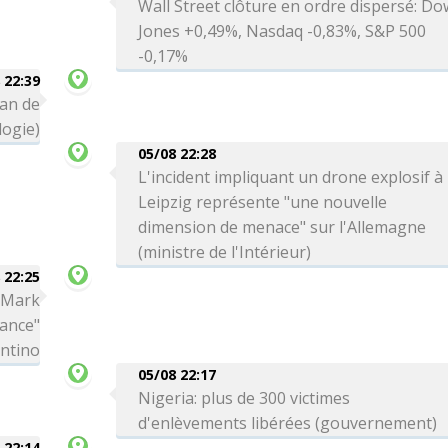
Wall Street clôture en ordre dispersé: Do
Jones +0,49%, Nasdaq -0,83%, S&P 500
-0,17%
 22:39
can de
logie)
05/08 22:28
L'incident impliquant un drone explosif à
Leipzig représente "une nouvelle
dimension de menace" sur l'Allemagne
(ministre de l'Intérieur)
 22:25
a Mark
iance"
antino
05/08 22:17
Nigeria: plus de 300 victimes
d'enlèvements libérées (gouvernement)
 22:14