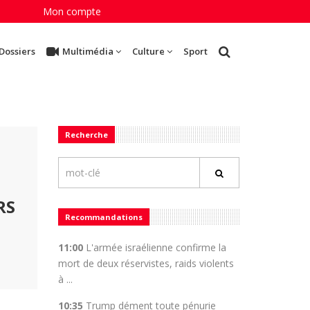
Mon compte
Dossiers
Multimédia
Culture
Sport
Recherche
RS
Recommandations
11:00
L'armée israélienne confirme la
mort de deux réservistes, raids violents
à ...
10:35
Trump dément toute pénurie