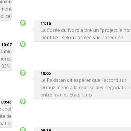
ainien
ement
olice)
11:16
La Corée du Nord a tiré un "projectile no
identifié", selon l'armée sud-coréenne
10:07
table
ondres
-0,03%
10:05
Le Pakistan dit espérer que l'accord sur
Ormuz mène à la reprise des négociation
entre Iran et Etats-Unis
09:45
e chef
ite de
matie)
09:39