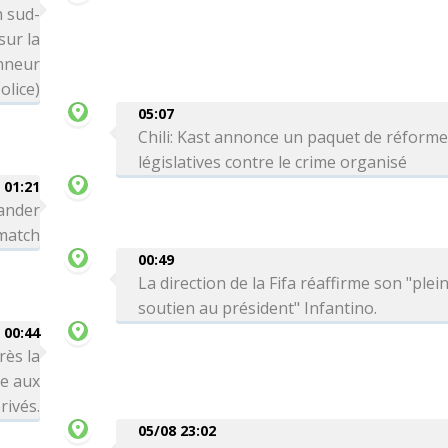
n sud-
ur la
onneur
olice)
05:07
Chili: Kast annonce un paquet de réform
législatives contre le crime organisé
01:21
ander
 match
00:49
La direction de la Fifa réaffirme son "plei
soutien au président" Infantino.
00:44
rès la
re aux
rivés.
05/08 23:02