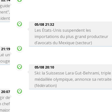
 guide
ment",
sident
05/08 21:32
Les États-Unis suspendent les
importations du plus grand producteur
d’avocats du Mexique (secteur)
 21:19
qué un
Rouge
05/08 20:10
Ski: la Suissesse Lara Gut-Behrami, triple
médaillée olympique, annonce sa retraite
(fédération)
 20:07
gir de
n chef
-major