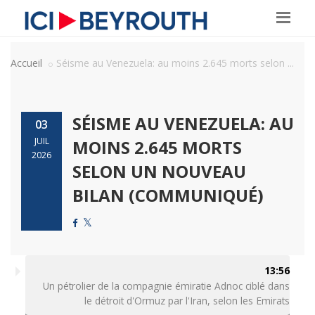
Accueil
Séisme au Venezuela: au moins 2.645 morts selon ...
SÉISME AU VENEZUELA: AU
03
JUIL
MOINS 2.645 MORTS
2026
SELON UN NOUVEAU
BILAN (COMMUNIQUÉ)
13:56
Un pétrolier de la compagnie émiratie Adnoc ciblé dans
le détroit d'Ormuz par l'Iran, selon les Emirats