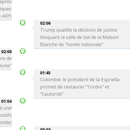
 après
tiques
e AFP)
02:06
Trump qualifie la décision de justice
bloquant la salle de bal de la Maison
Blanche de "honte nationale"
02:00
ure de
risme"
01:45
Colombie: le président de la Espriella
promet de restaurer "l'ordre" et
"l'autorité"
01:04
 à une
motifs
mille)
00:30