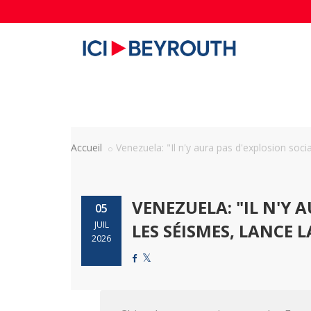
Accueil
Venezuela: "Il n'y aura pas d'explosion social
VENEZUELA: "IL N'Y 
05
JUIL
LES SÉISMES, LANCE 
2026