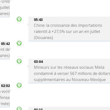
s-Unis
uillet
anes)
05:43
Chine: la croissance des importations
ralentit à +27,5% sur un an en juillet
(Douanes)
05:42
ent de
uanes)
03:04
Mineurs sur les réseaux sociaux: Meta
condamné à verser 567 millions de dollar
supplémentaires au Nouveau-Mexique
02:02
n vont
éfense
armée)
01:11