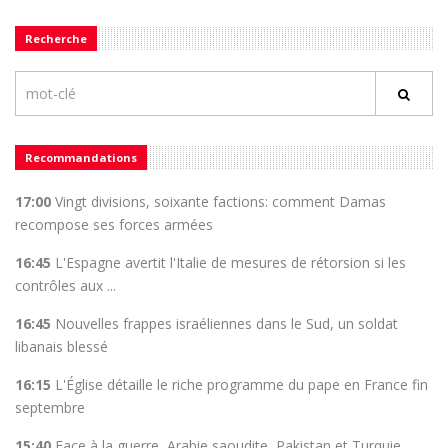
Recherche
Recommandations
17:00
Vingt divisions, soixante factions: comment Damas
recompose ses forces armées
16:45
L'Espagne avertit l'Italie de mesures de rétorsion si les
contrôles aux ...
16:45
Nouvelles frappes israéliennes dans le Sud, un soldat
libanais blessé
16:15
L'Église détaille le riche programme du pape en France fin
septembre
15:40
Face à la guerre, Arabie saoudite, Pakistan et Turquie