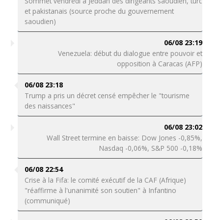
Sommet vendredi à Jeddah des dirigeants saoudien, turc
et pakistanais (source proche du gouvernement
saoudien)
06/08 23:19
Venezuela: début du dialogue entre pouvoir et
opposition à Caracas (AFP)
06/08 23:18
Trump a pris un décret censé empêcher le "tourisme
des naissances"
06/08 23:02
Wall Street termine en baisse: Dow Jones -0,85%,
Nasdaq -0,06%, S&P 500 -0,18%
06/08 22:54
Crise à la Fifa: le comité exécutif de la CAF (Afrique)
"réaffirme à l'unanimité son soutien" à Infantino
(communiqué)