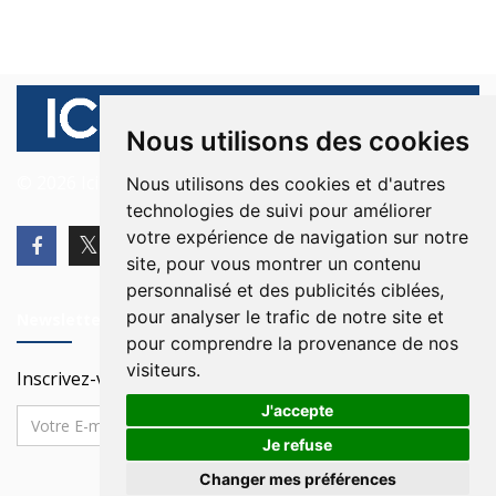
Nous utilisons des cookies
© 2026 Ici Beyrouth. Tous les droits sont réservés.
Nous utilisons des cookies et d'autres
technologies de suivi pour améliorer
votre expérience de navigation sur notre
site, pour vous montrer un contenu
personnalisé et des publicités ciblées,
pour analyser le trafic de notre site et
Newsletter
pour comprendre la provenance de nos
visiteurs.
Inscrivez-vous à notre Newsletter
J'accepte
Je refuse
Changer mes préférences