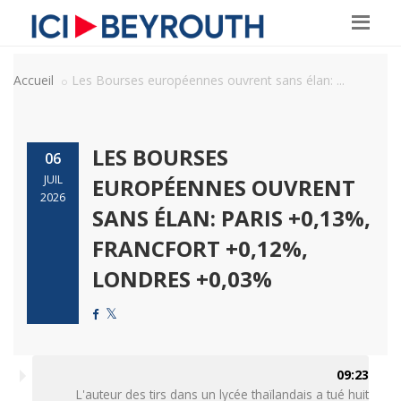
Accueil
Les Bourses européennes ouvrent sans élan: ...
LES BOURSES
06
JUIL
EUROPÉENNES OUVRENT
2026
SANS ÉLAN: PARIS +0,13%,
FRANCFORT +0,12%,
LONDRES +0,03%
09:23
L'auteur des tirs dans un lycée thaïlandais a tué huit