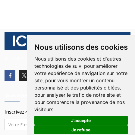
Nous utilisons des cookies
© 2026 Ici Beyrouth. Tous les droits sont réservés.
Nous utilisons des cookies et d'autres
technologies de suivi pour améliorer
votre expérience de navigation sur notre
site, pour vous montrer un contenu
personnalisé et des publicités ciblées,
pour analyser le trafic de notre site et
Newsletter
pour comprendre la provenance de nos
visiteurs.
Inscrivez-vous à notre Newsletter
J'accepte
Je refuse