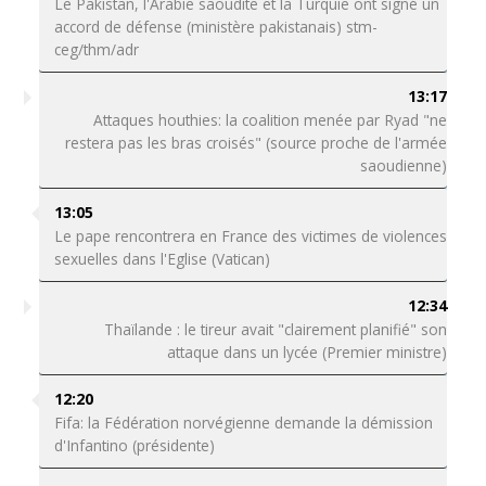
Le Pakistan, l'Arabie saoudite et la Turquie ont signé un
accord de défense (ministère pakistanais) stm-
ceg/thm/adr
13:17
Attaques houthies: la coalition menée par Ryad "ne
restera pas les bras croisés" (source proche de l'armée
saoudienne)
13:05
Le pape rencontrera en France des victimes de violences
sexuelles dans l'Eglise (Vatican)
12:34
Thaïlande : le tireur avait "clairement planifié" son
attaque dans un lycée (Premier ministre)
12:20
Fifa: la Fédération norvégienne demande la démission
d'Infantino (présidente)