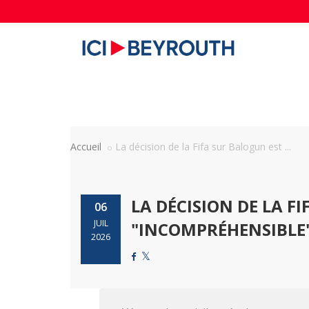
Accueil
La décision de la Fifa sur Balogun est ...
LA DÉCISION DE LA F
06
JUIL
"INCOMPRÉHENSIBLE",
2026