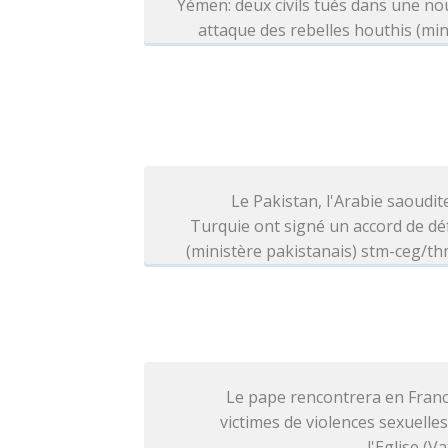
Yémen: deux civils tués dans une no
attaque des rebelles houthis (min
Le Pakistan, l'Arabie saoudite
Turquie ont signé un accord de d
(ministère pakistanais) stm-ceg/t
Le pape rencontrera en Franc
victimes de violences sexuelle
l'Eglise (Va