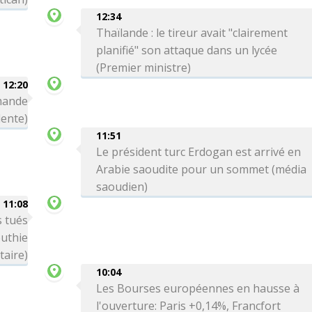
12:34
Thaïlande : le tireur avait "clairement
planifié" son attaque dans un lycée
(Premier ministre)
12:20
emande
dente)
11:51
Le président turc Erdogan est arrivé en
Arabie saoudite pour un sommet (média
saoudien)
11:08
 tués
uthie
taire)
10:04
Les Bourses européennes en hausse à
l'ouverture: Paris +0,14%, Francfort