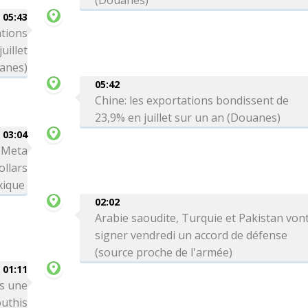
(Douanes)
05:43
ations
uillet
anes)
05:42
Chine: les exportations bondissent de
23,9% en juillet sur un an (Douanes)
03:04
: Meta
ollars
xique
02:02
Arabie saoudite, Turquie et Pakistan von
signer vendredi un accord de défense
(source proche de l'armée)
01:11
ns une
outhis