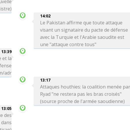
uvelle
istre)
14:02
Le Pakistan affirme que toute attaque
visant un signataire du pacte de défense
avec la Turquie et l'Arabie saoudite est
une "attaque contre tous"
13:39
 et la
éfense
hm/adr
13:17
Attaques houthies: la coalition menée pa
Ryad "ne restera pas les bras croisés"
(source proche de l'armée saoudienne)
13:05
e des
s dans
tican)