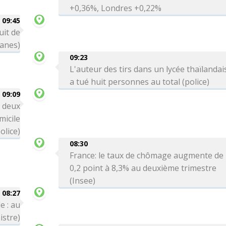
+0,36%, Londres +0,22%
09:45
uit de
uanes)
09:23
L'auteur des tirs dans un lycée thaïlandai
a tué huit personnes au total (police)
09:09
: deux
icile
olice)
08:30
France: le taux de chômage augmente de
0,2 point à 8,3% au deuxième trimestre
(Insee)
08:27
e : au
istre)