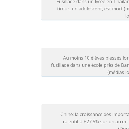
Fusillade dans un lycée en Thaïlan
tireur, un adolescent, est mort (
l
Au moins 10 élèves blessés lo
fusillade dans une école près de B
(médias l
Chine: la croissance des import
ralentit à +27,5% sur un an en j
(Dou