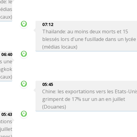
de: le
médias
ocaux)
07:12
Thaïlande: au moins deux morts et 15
blessés lors d'une fusillade dans un lycée
(médias locaux)
06:40
rs une
angkok
ocaux)
05:45
Chine: les exportations vers les Etats-Uni
grimpent de 17% sur un an en juillet
(Douanes)
05:43
ations
uillet
anes)