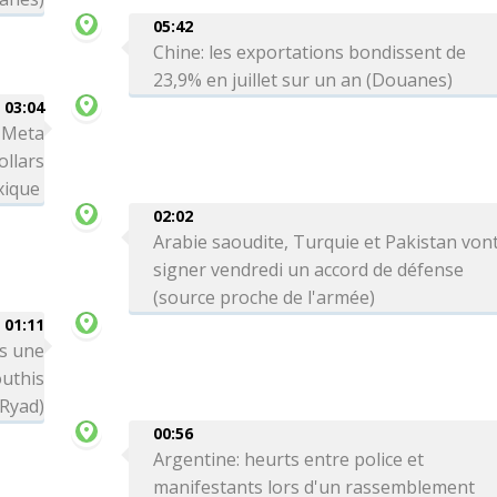
05:42
Chine: les exportations bondissent de
23,9% en juillet sur un an (Douanes)
03:04
: Meta
ollars
xique
02:02
Arabie saoudite, Turquie et Pakistan von
signer vendredi un accord de défense
(source proche de l'armée)
01:11
ns une
outhis
 Ryad)
00:56
Argentine: heurts entre police et
manifestants lors d'un rassemblement