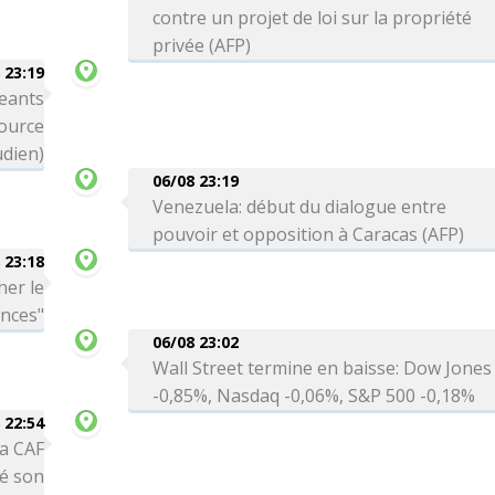
contre un projet de loi sur la propriété
privée (AFP)
 23:19
eants
source
dien)
06/08 23:19
Venezuela: début du dialogue entre
pouvoir et opposition à Caracas (AFP)
 23:18
her le
ances"
06/08 23:02
Wall Street termine en baisse: Dow Jones
-0,85%, Nasdaq -0,06%, S&P 500 -0,18%
 22:54
la CAF
té son