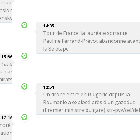
ntrale
vasion
lensky
14:35
Tour de France: la lauréate sortante
Pauline Ferrand-Prévot abandonne avan
la 8e étape
13:56
iratie
uz par
mirats
12:51
Un drone entré en Bulgarie depuis la
Roumanie a explosé près d'un gazoduc
(Premier ministre bulgare) str-pyv/cel/de
12:16
onoré"
nation