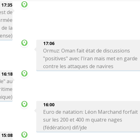
17:35
est de
'armée
 de la
ense)
17:06
Ormuz: Oman fait état de discussions
"positives" avec l'Iran mais met en garde
contre les attaques de navires
16:18
le" au
itime
nique)
16:00
Euro de natation: Léon Marchand forfait
sur les 200 et 400 m quatre nages
(fédération) dif/jde
15:08