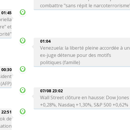
combattre "sans répit le narcoterrorisme
01:45
riella
re" et
orité"
01:04
Venezuela: la liberté pleine accordée à u
ex-juge détenue pour des motifs
politiques (famille)
00:30
sident
 (AFP)
07/08 23:02
Wall Street clôture en hausse: Dow Jones
+0,28%, Nasdaq +1,30%, S&P 500 +0,62%
 22:51
ok de
cation