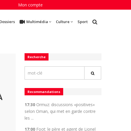
Mon compte
Dossiers
Multimédia
Culture
Sport
Recherche
Recommandations
À
17:30
Ormuz: discussions «positives»
selon Oman, qui met en garde contre
les ...
17:00
Foot: le père et agent de Lionel