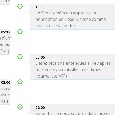
ustice
11:33
Le Sénat américain approuve la
nomination de Todd Blanche comme
ministre de la Justice
05:12
 d'un
lombie
Etat)
03:06
Des explosions entendues à Kiev après
une alerte aux missiles balistiques
(journaliste AFP)
02:06
ustice
Maison
onale"
02:00
Colombie: le nouveau président jure de