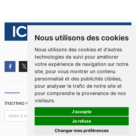
Nous utilisons des cookies
© 2026 Ici Beyrouth. Tous les droits sont réservés.
Nous utilisons des cookies et d'autres
technologies de suivi pour améliorer
votre expérience de navigation sur notre
site, pour vous montrer un contenu
personnalisé et des publicités ciblées,
pour analyser le trafic de notre site et
Newsletter
pour comprendre la provenance de nos
visiteurs.
Inscrivez-vous à notre Newsletter
J'accepte
Je refuse
Changer mes préférences