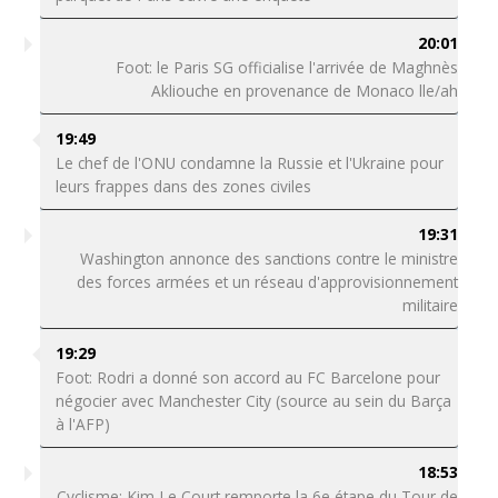
20:01
Foot: le Paris SG officialise l'arrivée de Maghnès
Akliouche en provenance de Monaco lle/ah
19:49
Le chef de l'ONU condamne la Russie et l'Ukraine pour
leurs frappes dans des zones civiles
19:31
Washington annonce des sanctions contre le ministre
des forces armées et un réseau d'approvisionnement
militaire
19:29
Foot: Rodri a donné son accord au FC Barcelone pour
négocier avec Manchester City (source au sein du Barça
à l'AFP)
18:53
Cyclisme: Kim Le Court remporte la 6e étape du Tour de