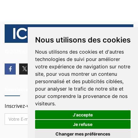
Nous utilisons des cookies
© 2026 Ici Beyrouth. Tous les droits sont réservés.
Nous utilisons des cookies et d'autres
technologies de suivi pour améliorer
votre expérience de navigation sur notre
site, pour vous montrer un contenu
personnalisé et des publicités ciblées,
pour analyser le trafic de notre site et
Newsletter
pour comprendre la provenance de nos
visiteurs.
Inscrivez-vous à notre Newsletter
J'accepte
Je refuse
Changer mes préférences