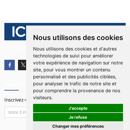
Nous utilisons des cookies
© 2026 Ici Beyrouth. Tous les droits sont réservés.
Nous utilisons des cookies et d'autres
technologies de suivi pour améliorer
votre expérience de navigation sur notre
site, pour vous montrer un contenu
personnalisé et des publicités ciblées,
pour analyser le trafic de notre site et
Newsletter
pour comprendre la provenance de nos
visiteurs.
Inscrivez-vous à notre Newsletter
J'accepte
Je refuse
Changer mes préférences