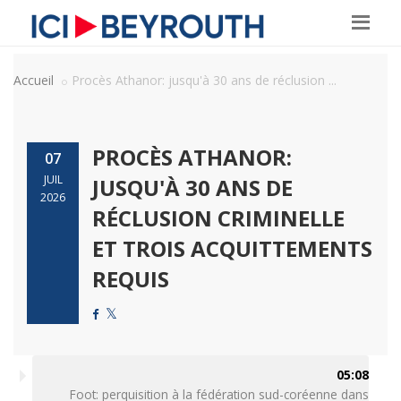
Accueil
Procès Athanor: jusqu'à 30 ans de réclusion ...
PROCÈS ATHANOR:
07
JUIL
JUSQU'À 30 ANS DE
2026
RÉCLUSION CRIMINELLE
ET TROIS ACQUITTEMENTS
REQUIS
05:08
Foot: perquisition à la fédération sud-coréenne dans