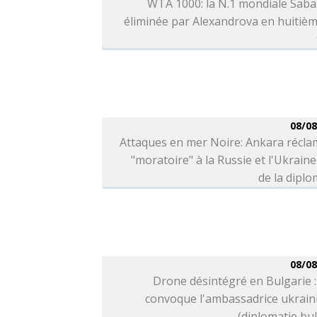
WTA 1000: la N.1 mondiale Saba
éliminée par Alexandrova en huitiè
08/08
Attaques en mer Noire: Ankara récla
"moratoire" à la Russie et l'Ukraine
de la diplo
08/08
Drone désintégré en Bulgarie :
convoque l'ambassadrice ukrain
(diplomatie bu