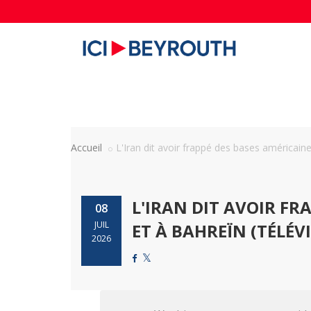
Accueil
L'Iran dit avoir frappé des bases américaines
L'IRAN DIT AVOIR FR
08
JUIL
ET À BAHREÏN (TÉLÉV
2026