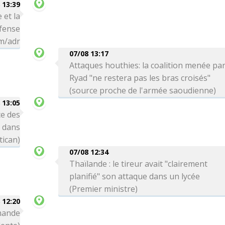
 13:39
 et la
éfense
hm/adr
07/08 13:17
Attaques houthies: la coalition menée pa
Ryad "ne restera pas les bras croisés"
(source proche de l'armée saoudienne)
 13:05
e des
s dans
tican)
07/08 12:34
Thaïlande : le tireur avait "clairement
planifié" son attaque dans un lycée
(Premier ministre)
 12:20
emande