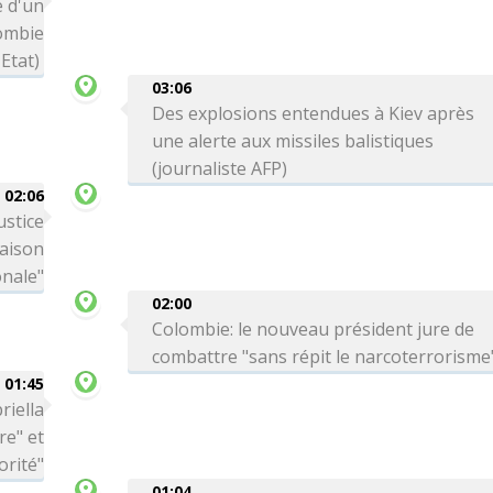
 d'un
lombie
Etat)
03:06
Des explosions entendues à Kiev après
une alerte aux missiles balistiques
(journaliste AFP)
02:06
ustice
Maison
onale"
02:00
Colombie: le nouveau président jure de
combattre "sans répit le narcoterrorisme
01:45
riella
re" et
orité"
01:04