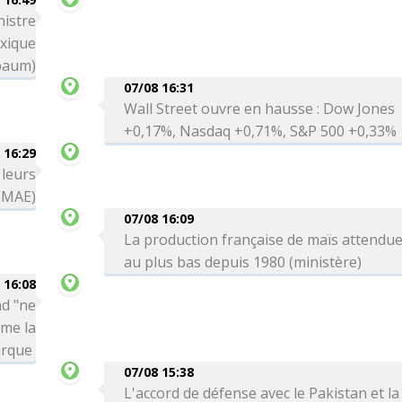
nistre
exique
baum)
07/08 16:31
Wall Street ouvre en hausse : Dow Jones
+0,17%, Nasdaq +0,71%, S&P 500 +0,33%
 16:29
 leurs
 (MAE)
07/08 16:09
La production française de maïs attendu
au plus bas depuis 1980 (ministère)
 16:08
ad "ne
rme la
urque
07/08 15:38
L'accord de défense avec le Pakistan et la