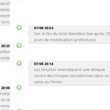
bad et
ements
nement
turc)
07/08 20:54
Var: le feu du Gros Bessillon fixé après 18
jours de mobilisation (préfecture)
 20:23
velles
Russie
07/08 20:14
Les Houthis revendiquent une attaque
contre des troupes saoudiennes dans un
camp au Yémen
 20:00
 Trump
 et va
venir