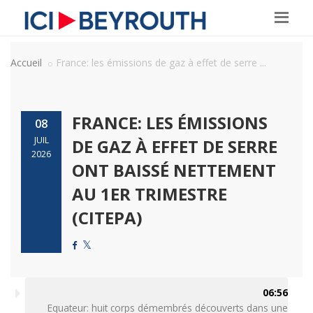
Accueil
France: les émissions de gaz à effet de serre ...
FRANCE: LES ÉMISSIONS
08
JUIL
DE GAZ À EFFET DE SERRE
2026
ONT BAISSÉ NETTEMENT
AU 1ER TRIMESTRE
(CITEPA)
06:56
Equateur: huit corps démembrés découverts dans une