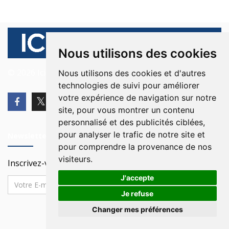
Nous utilisons des cookies
© 2026 Ici Beyrouth. Tous les droits sont réservés.
Nous utilisons des cookies et d'autres
technologies de suivi pour améliorer
votre expérience de navigation sur notre
site, pour vous montrer un contenu
personnalisé et des publicités ciblées,
pour analyser le trafic de notre site et
Newsletter
pour comprendre la provenance de nos
visiteurs.
Inscrivez-vous à notre Newsletter
J'accepte
Je refuse
Changer mes préférences