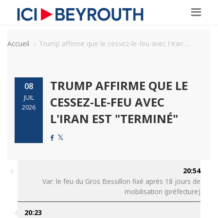
Accueil
Trump affirme que le cessez-le-feu avec l'Iran ...
TRUMP AFFIRME QUE LE
08
JUIL
CESSEZ-LE-FEU AVEC
2026
L'IRAN EST "TERMINÉ"
20:54
Var: le feu du Gros Bessillon fixé après 18 jours de
mobilisation (préfecture)
20:23