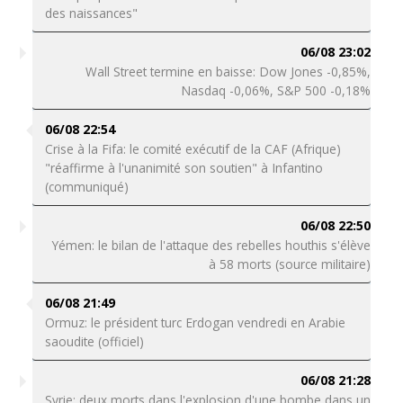
des naissances"
06/08 23:02
Wall Street termine en baisse: Dow Jones -0,85%,
Nasdaq -0,06%, S&P 500 -0,18%
06/08 22:54
Crise à la Fifa: le comité exécutif de la CAF (Afrique)
"réaffirme à l'unanimité son soutien" à Infantino
(communiqué)
06/08 22:50
Yémen: le bilan de l'attaque des rebelles houthis s'élève
à 58 morts (source militaire)
06/08 21:49
Ormuz: le président turc Erdogan vendredi en Arabie
saoudite (officiel)
06/08 21:28
Syrie: deux morts dans l'explosion d'une bombe dans un