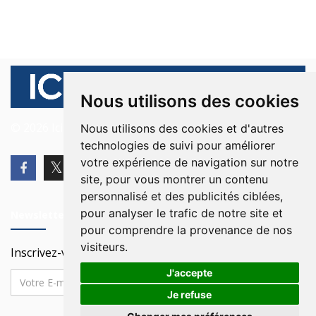
Nous utilisons des cookies
© 2026 Ici Beyrouth. Tous les droits sont réservés.
Nous utilisons des cookies et d'autres
technologies de suivi pour améliorer
votre expérience de navigation sur notre
site, pour vous montrer un contenu
personnalisé et des publicités ciblées,
pour analyser le trafic de notre site et
Newsletter
pour comprendre la provenance de nos
visiteurs.
Inscrivez-vous à notre Newsletter
J'accepte
Je refuse