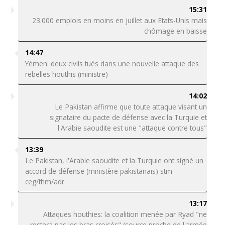
15:31
23.000 emplois en moins en juillet aux Etats-Unis mais
chômage en baisse
14:47
Yémen: deux civils tués dans une nouvelle attaque des
rebelles houthis (ministre)
14:02
Le Pakistan affirme que toute attaque visant un
signataire du pacte de défense avec la Turquie et
l'Arabie saoudite est une "attaque contre tous"
13:39
Le Pakistan, l'Arabie saoudite et la Turquie ont signé un
accord de défense (ministère pakistanais) stm-
ceg/thm/adr
13:17
Attaques houthies: la coalition menée par Ryad "ne
restera pas les bras croisés" (source proche de l'armée