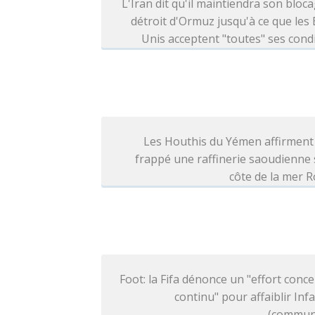
L'Iran dit qu'il maintiendra son bloc
détroit d'Ormuz jusqu'à ce que les 
Unis acceptent "toutes" ses cond
Les Houthis du Yémen affirment
frappé une raffinerie saoudienne 
côte de la mer 
Foot: la Fifa dénonce un "effort conce
continu" pour affaiblir Inf
(commun