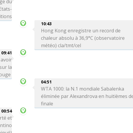
age du
Etats-
itions
10:43
Hong Kong enregistre un record de
chaleur absolu à 36,9°C (observatoire
météo) cla/tmt/cel
09:41
 avoir
sur la
Rouge
04:51
WTA 1000: la N.1 mondiale Sabalenka
éliminée par Alexandrova en huitièmes d
finale
00:54
rté et
antino
iqué)