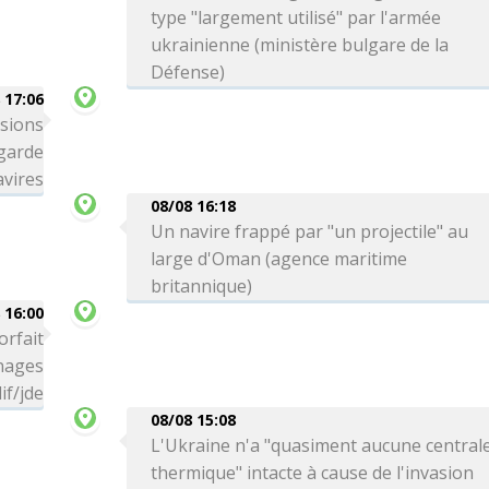
type "largement utilisé" par l'armée
ukrainienne (ministère bulgare de la
Défense)
 17:06
ssions
 garde
avires
08/08 16:18
Un navire frappé par "un projectile" au
large d'Oman (agence maritime
britannique)
 16:00
orfait
 nages
if/jde
08/08 15:08
L'Ukraine n'a "quasiment aucune central
thermique" intacte à cause de l'invasion