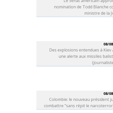
Le Sénat américain appro
nomination de Todd Blanche 
ministre de la J
08/08
Des explosions entendues à Kiev
une alerte aux missiles balis
(journalist
08/08
Colombie: le nouveau président j
combattre "sans répit le narcoterro