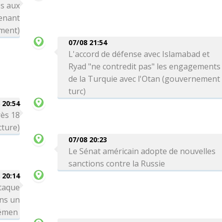
s aux
enant
ement)
07/08 21:54
L'accord de défense avec Islamabad et
Ryad "ne contredit pas" les engagements
de la Turquie avec l'Otan (gouvernement
turc)
 20:54
rès 18
cture)
07/08 20:23
Le Sénat américain adopte de nouvelles
sanctions contre la Russie
 20:14
taque
ns un
Yémen