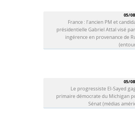
05/08
France : l'ancien PM et candida
présidentielle Gabriel Attal visé pa
ingérence en provenance de Ru
(entou
05/08
Le progressiste El-Sayed ga
primaire démocrate du Michigan po
Sénat (médias améri