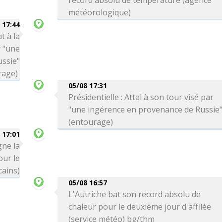
record absolu de température (agence
météorologique)
 17:44
t à la
r "une
ssie"
rage)
05/08 17:31
Présidentielle : Attal à son tour visé par
"une ingérence en provenance de Russie
(entourage)
 17:01
gne la
ur le
cains)
05/08 16:57
L'Autriche bat son record absolu de
chaleur pour le deuxième jour d'affilée
(service météo) bg/thm