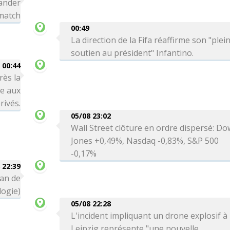
ander
 match
00:49
La direction de la Fifa réaffirme son "plei
soutien au président" Infantino.
00:44
rès la
re aux
rivés.
05/08 23:02
Wall Street clôture en ordre dispersé: Do
Jones +0,49%, Nasdaq -0,83%, S&P 500
-0,17%
 22:39
can de
logie)
05/08 22:28
L'incident impliquant un drone explosif à
Leipzig représente "une nouvelle