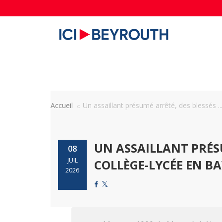
Accueil
Un assaillant présumé arrêté, des blessés ..
UN ASSAILLANT PRÉS
08
JUIL
COLLÈGE-LYCÉE EN BA
2026