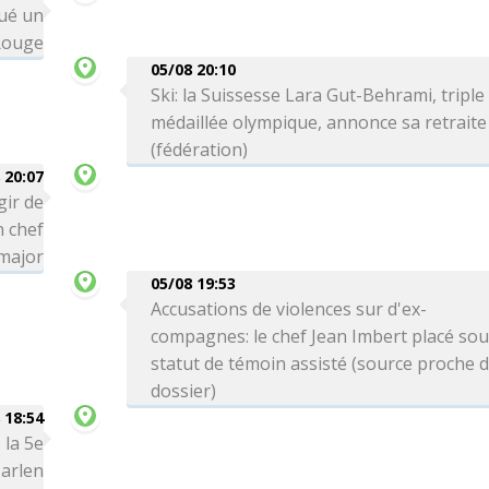
qué un
Rouge
05/08 20:10
Ski: la Suissesse Lara Gut-Behrami, triple
médaillée olympique, annonce sa retraite
(fédération)
 20:07
gir de
n chef
-major
05/08 19:53
Accusations de violences sur d'ex-
compagnes: le chef Jean Imbert placé so
statut de témoin assisté (source proche 
dossier)
 18:54
 la 5e
arlen