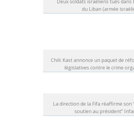
Deux soldats israéliens tués dans 
du Liban (armée israél
Chili: Kast annonce un paquet de ré
législatives contre le crime or
La direction de la Fifa réaffirme son 
soutien au président" Infa