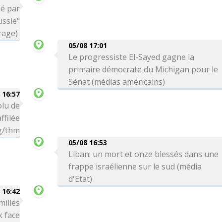
sé par
ssie"
rage)
05/08 17:01
Le progressiste El-Sayed gagne la
primaire démocrate du Michigan pour le
Sénat (médias américains)
 16:57
olu de
ffilée
bg/thm
05/08 16:53
Liban: un mort et onze blessés dans une
frappe israélienne sur le sud (média
d'Etat)
 16:42
milles
k face