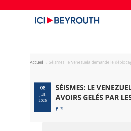
Accueil
Séismes: le Venezuela demande le déblocage
SÉISMES: LE VENEZUE
08
JUIL
AVOIRS GELÉS PAR LE
2026