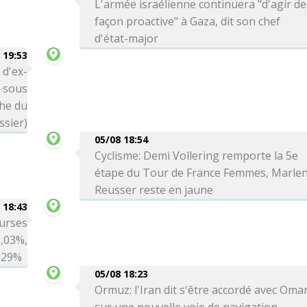
L'armée israélienne continuera "d'agir de
façon proactive" à Gaza, dit son chef
d'état-major
 19:53
 d'ex-
é sous
che du
ssier)
05/08 18:54
Cyclisme: Demi Vollering remporte la 5e
étape du Tour de France Femmes, Marle
Reusser reste en jaune
 18:43
ourses
0,03%,
0,29%
05/08 18:23
Ormuz: l'Iran dit s'être accordé avec Oma