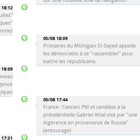
sur une nouvelle voie de navigation
 18:12
uites"
aques"
ienne)
05/08 18:09
Primaires du Michigan: El-Sayed appelle
les démocrates à se "rassembler" pour
battre les républicains
 18:09
uveau
gence
ique)
05/08 17:44
France : l'ancien PM et candidat à la
présidentielle Gabriel Attal visé par "une
ingérence en provenance de Russie"
(entourage)
 17:31