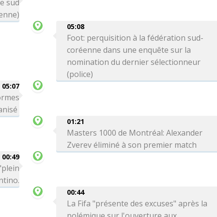
le sud
ienne)
05:08
Foot: perquisition à la fédération sud-
coréenne dans une enquête sur la
nomination du dernier sélectionneur
(police)
05:07
formes
ganisé
01:21
Masters 1000 de Montréal: Alexander
Zverev éliminé à son premier match
00:49
"plein
ntino.
00:44
La Fifa "présente des excuses" après la
polémique sur l'ouverture aux