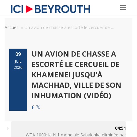
Accueil
Un avion de chasse a escorté le cercueil de ...
UN AVION DE CHASSE A
09
JUIL
ESCORTÉ LE CERCUEIL DE
2026
KHAMENEI JUSQU'À
MACHHAD, VILLE DE SON
INHUMATION (VIDÉO)
04:51
WTA 1000: la N.1 mondiale Sabalenka éliminée par