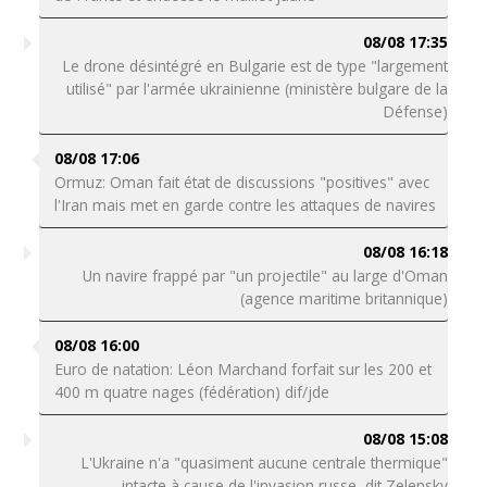
08/08 17:35
Le drone désintégré en Bulgarie est de type "largement
utilisé" par l'armée ukrainienne (ministère bulgare de la
Défense)
08/08 17:06
Ormuz: Oman fait état de discussions "positives" avec
l'Iran mais met en garde contre les attaques de navires
08/08 16:18
Un navire frappé par "un projectile" au large d'Oman
(agence maritime britannique)
08/08 16:00
Euro de natation: Léon Marchand forfait sur les 200 et
400 m quatre nages (fédération) dif/jde
08/08 15:08
L'Ukraine n'a "quasiment aucune centrale thermique"
intacte à cause de l'invasion russe, dit Zelensky