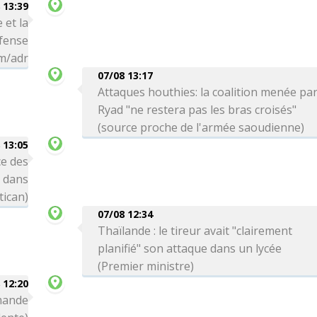
 13:39
 et la
éfense
hm/adr
07/08 13:17
Attaques houthies: la coalition menée pa
Ryad "ne restera pas les bras croisés"
(source proche de l'armée saoudienne)
 13:05
e des
s dans
tican)
07/08 12:34
Thaïlande : le tireur avait "clairement
planifié" son attaque dans un lycée
(Premier ministre)
 12:20
emande