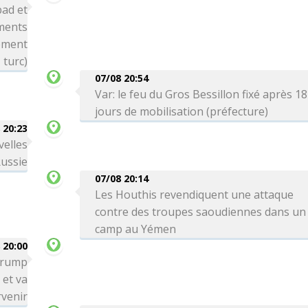
bad et
ements
nement
turc)
07/08 20:54
Var: le feu du Gros Bessillon fixé après 18
jours de mobilisation (préfecture)
 20:23
velles
Russie
07/08 20:14
Les Houthis revendiquent une attaque
contre des troupes saoudiennes dans un
camp au Yémen
 20:00
 Trump
 et va
venir