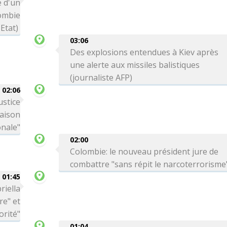
 d'un
lombie
Etat)
03:06
Des explosions entendues à Kiev après
une alerte aux missiles balistiques
(journaliste AFP)
02:06
ustice
Maison
onale"
02:00
Colombie: le nouveau président jure de
combattre "sans répit le narcoterrorisme
01:45
riella
re" et
orité"
01:04