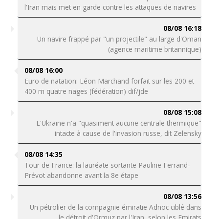
l'Iran mais met en garde contre les attaques de navires
08/08 16:18
Un navire frappé par "un projectile" au large d'Oman
(agence maritime britannique)
08/08 16:00
Euro de natation: Léon Marchand forfait sur les 200 et
400 m quatre nages (fédération) dif/jde
08/08 15:08
L'Ukraine n'a "quasiment aucune centrale thermique"
intacte à cause de l'invasion russe, dit Zelensky
08/08 14:35
Tour de France: la lauréate sortante Pauline Ferrand-
Prévot abandonne avant la 8e étape
08/08 13:56
Un pétrolier de la compagnie émiratie Adnoc ciblé dans
le détroit d'Ormuz par l'Iran, selon les Emirats