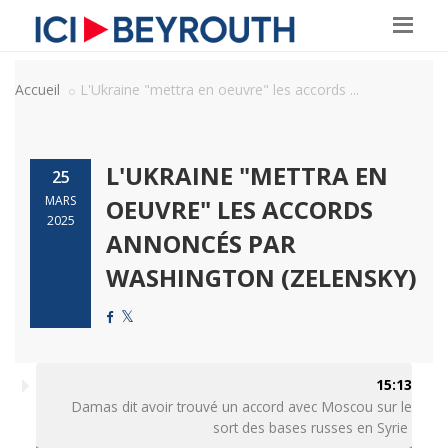
Accueil
L'Ukraine "mettra en oeuvre" les accords ...
L'UKRAINE "METTRA EN
25
MARS
OEUVRE" LES ACCORDS
2025
ANNONCÉS PAR
WASHINGTON (ZELENSKY)
15:13
Damas dit avoir trouvé un accord avec Moscou sur le
sort des bases russes en Syrie