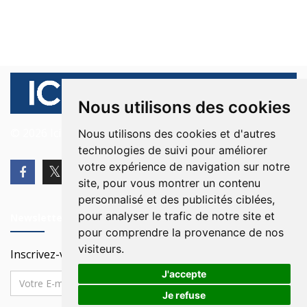
Nous utilisons des cookies
© 2026 Ici Beyrouth. Tous les droits sont réservés.
Nous utilisons des cookies et d'autres
technologies de suivi pour améliorer
votre expérience de navigation sur notre
site, pour vous montrer un contenu
personnalisé et des publicités ciblées,
pour analyser le trafic de notre site et
Newsletter
pour comprendre la provenance de nos
visiteurs.
Inscrivez-vous à notre Newsletter
J'accepte
Je refuse