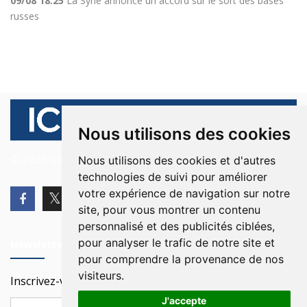
09/08 18:25
La Syrie annonce un accord sur le sort des bases
russes
Nous utilisons des cookies
© 2026 Ici Beyrouth. Tous les droits sont réservés.
Nous utilisons des cookies et d'autres
technologies de suivi pour améliorer
votre expérience de navigation sur notre
site, pour vous montrer un contenu
personnalisé et des publicités ciblées,
pour analyser le trafic de notre site et
Newsletter
pour comprendre la provenance de nos
visiteurs.
Inscrivez-vous à notre Newsletter
J'accepte