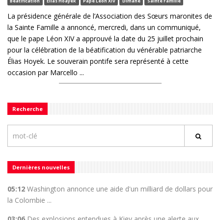
Béatification
Elias Hoayek
Pape Léon XIV
Dimane
Sainte Famille
La présidence générale de l’Association des Sœurs maronites de
la Sainte Famille a annoncé, mercredi, dans un communiqué,
que le pape Léon XIV a approuvé la date du 25 juillet prochain
pour la célébration de la béatification du vénérable patriarche
Élias Hoyek. Le souverain pontife sera représenté à cette
occasion par Marcello ...
Recherche
Dernières nouvelles
05:12
Washington annonce une aide d'un milliard de dollars pour
la Colombie ...
03:06
Des explosions entendues à Kiev après une alerte aux