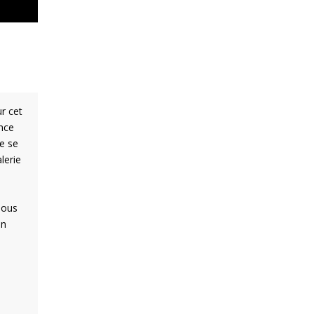
r cet
ance
e se
lerie
 nous
un