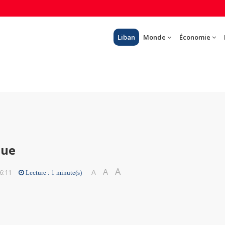
Liban
Monde
Économie
hue
A
A
A
6:11
Lecture : 1 minute(s)