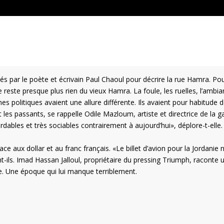
és par le poète et écrivain Paul Chaoul pour décrire la rue Hamra. Pou
e reste presque plus rien du vieux Hamra. La foule, les ruelles, l’ambi
politiques avaient une allure différente. Ils avaient pour habitude d
s passants, se rappelle Odile Mazloum, artiste et directrice de la ga
ordables et très sociables contrairement à aujourd’hui», déplore-t-elle.
ace aux dollar et au franc français. «Le billet d’avion pour la Jordanie
nt-ils. Imad Hassan Jalloul, propriétaire du pressing Triumph, raconte 
. Une époque qui lui manque terriblement.