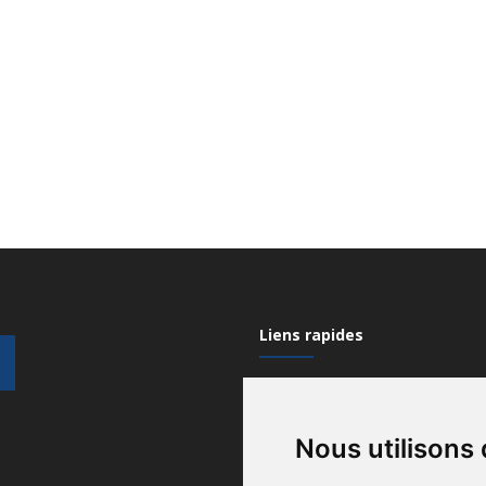
Liens rapides
Mon compte
Nous utilisons
Contactez-nous