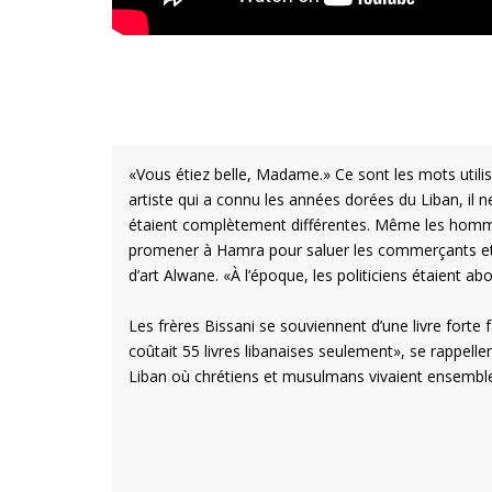
«Vous étiez belle, Madame.» Ce sont les mots utilis
artiste qui a connu les années dorées du Liban, il n
étaient complètement différentes. Même les hommes 
promener à Hamra pour saluer les commerçants et le
d’art Alwane. «À l’époque, les politiciens étaient ab
Les frères Bissani se souviennent d’une livre forte f
coûtait 55 livres libanaises seulement», se rappelle
Liban où chrétiens et musulmans vivaient ensemble