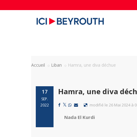
Accueil
Liban
Hamra, une diva déchue
Hamra, une diva déc
17
SEP.
modifié le 26 Mai 2024 à 0
2022
Nada El Kurdi