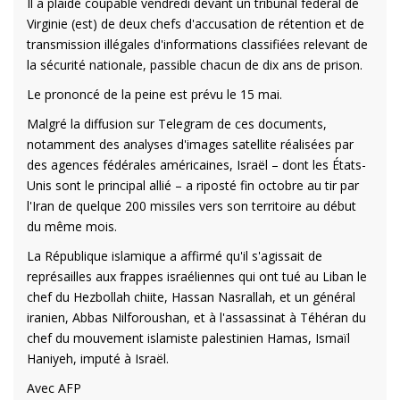
Il a plaidé coupable vendredi devant un tribunal fédéral de
Virginie (est) de deux chefs d'accusation de rétention et de
transmission illégales d'informations classifiées relevant de
la sécurité nationale, passible chacun de dix ans de prison.
Le prononcé de la peine est prévu le 15 mai.
Malgré la diffusion sur Telegram de ces documents,
notamment des analyses d'images satellite réalisées par
des agences fédérales américaines, Israël – dont les États-
Unis sont le principal allié – a riposté fin octobre au tir par
l'Iran de quelque 200 missiles vers son territoire au début
du même mois.
La République islamique a affirmé qu'il s'agissait de
représailles aux frappes israéliennes qui ont tué au Liban le
chef du Hezbollah chiite, Hassan Nasrallah, et un général
iranien, Abbas Nilforoushan, et à l'assassinat à Téhéran du
chef du mouvement islamiste palestinien Hamas, Ismaïl
Haniyeh, imputé à Israël.
Avec AFP