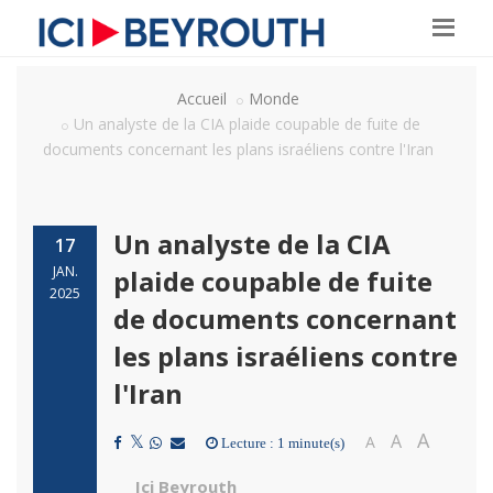
Accueil
Monde
Un analyste de la CIA plaide coupable de fuite de
documents concernant les plans israéliens contre l'Iran
Un analyste de la CIA
17
JAN.
plaide coupable de fuite
2025
de documents concernant
les plans israéliens contre
l'Iran
A
A
A
Lecture : 1 minute(s)
Ici Beyrouth