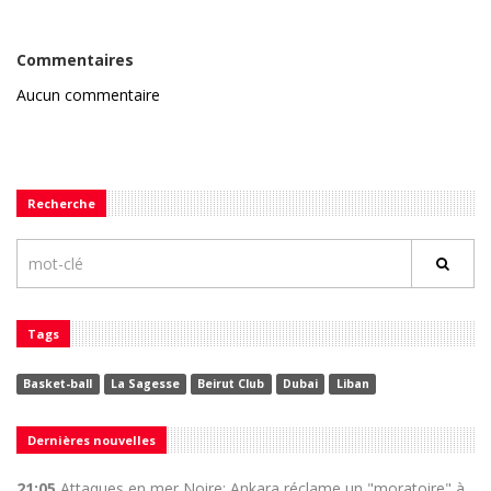
Commentaires
Aucun commentaire
Recherche
Tags
Basket-ball
La Sagesse
Beirut Club
Dubai
Liban
Dernières nouvelles
21:05
Attaques en mer Noire: Ankara réclame un "moratoire" à