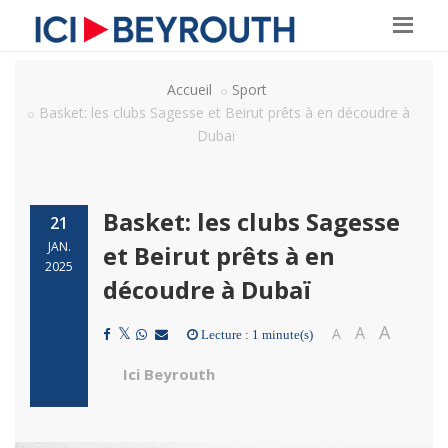
Accueil
Sport
Basket: les clubs Sagesse et Beirut prêts à en découdre à
Dubaï
Basket: les clubs Sagesse
21
JAN.
et Beirut prêts à en
2025
découdre à Dubaï
A
A
A
Lecture : 1 minute(s)
Ici Beyrouth