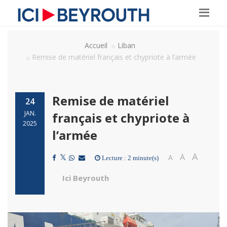
Accueil
Liban
Remise de matériel français et chypriote à l’armée
Remise de matériel
24
JAN.
français et chypriote à
2025
l’armée
A
A
A
Lecture : 2 minute(s)
Ici Beyrouth